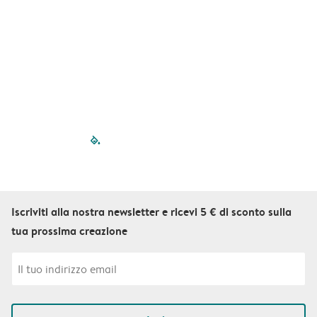
b
q
f
S
filled-pagination
outlined-paginatio
outlined-paginat
outlined-pagin
outlined-pag
outlined-p
Iscriviti alla nostra newsletter e ricevi 5 € di sconto sulla
tua prossima creazione