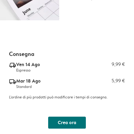
Consegna
Ven 14 Ago
9,99 €
delivery_express_v2
Espresso
Mar 18 Ago
5,99 €
delivery_standard_v2
Standard
L'ordine di più prodotti può modificare i tempi di consegna.
Crea ora