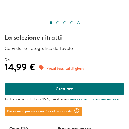
La selezione ritratti
Calendario Fotografico da Tavolo
Da
14,99 €
offers
Prezzi bassi tutti i giorni
Crea ora
Tutti i prezzi includono l'IVA, mentre le
spese di spedizione
sono escluse.
question_mark_circle
Più ricordi, più risparmi
| Sconto quantità
Quantità
Prezzo per pezzo