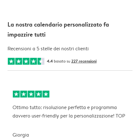
La nostra calendario personalizzato fa
impazzire tutti
Recensioni a 5 stelle dei nostri clienti
4.4
basato su
227 recensioni
Ottimo tutto: risoluzione perfetta e programma
B
davvero user-friendly per la personalizzazione! TOP
P
c
n
Giorgia