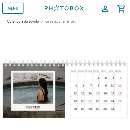
profile
shopping_cart
MENU
Calendari da tavolo
La selezione ritratti