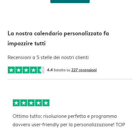
La nostra calendario personalizzato fa
impazzire tutti
Recensioni a 5 stelle dei nostri clienti
4.4
basato su
227 recensioni
Ottimo tutto: risoluzione perfetta e programma
B
davvero user-friendly per la personalizzazione! TOP
P
c