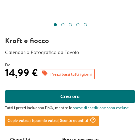
Kraft e fiocco
Calendario Fotografico da Tavolo
Da
14,99 €
offers
Prezzi bassi tutti i giorni
Crea ora
Tutti i prezzi includono l'IVA, mentre le
spese di spedizione
sono escluse.
question_mark_circle
Copie extra, risparmio extra
| Sconto quantità
Quantità
Prezzo per pezzo