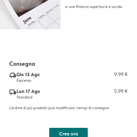
e una finitura superliscia e lucida.
Consegna
Gio 13 Ago
9,99 €
delivery_express_v2
Espresso
Lun 17 Ago
5,99 €
delivery_standard_v2
Standard
L'ordine di più prodotti può modificare i tempi di consegna.
Crea ora