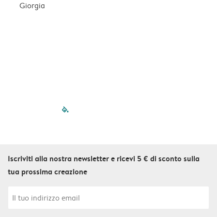
n
Giorgia
b
q
f
S
filled-pagination
outlined-paginatio
outlined-paginat
outlined-pagin
outlined-pag
outlined-p
Iscriviti alla nostra newsletter e ricevi 5 € di sconto sulla
tua prossima creazione