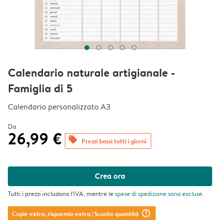
Calendario naturale artigianale -
Famiglia di 5
Calendario personalizzato A3
Da
26,99 €
offers
Prezzi bassi tutti i giorni
Crea ora
Tutti i prezzi includono l'IVA, mentre le
spese di spedizione
sono escluse.
question_mark_circle
Copie extra, risparmio extra
| Sconto quantità