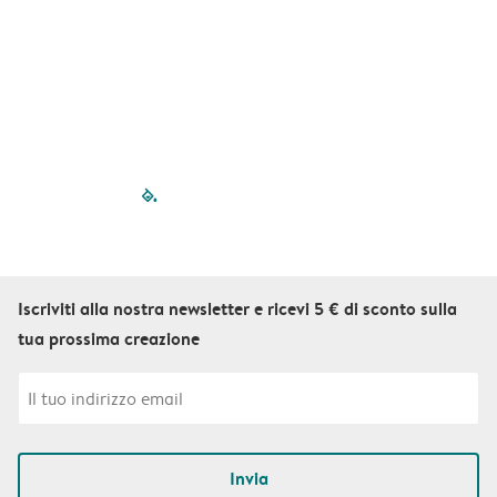
filled-pagination
outlined-paginatio
outlined-paginat
outlined-pagin
outlined-pag
outlined-p
Iscriviti alla nostra newsletter e ricevi 5 € di sconto sulla
tua prossima creazione
Invia