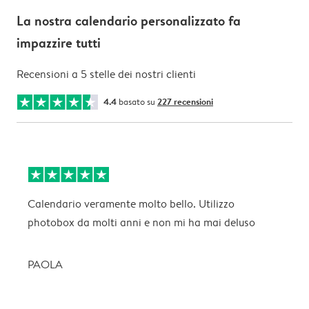
La nostra calendario personalizzato fa
impazzire tutti
Recensioni a 5 stelle dei nostri clienti
4.4
basato su
227 recensioni
Calendario veramente molto bello. Utilizzo
O
photobox da molti anni e non mi ha mai deluso
l
PAOLA