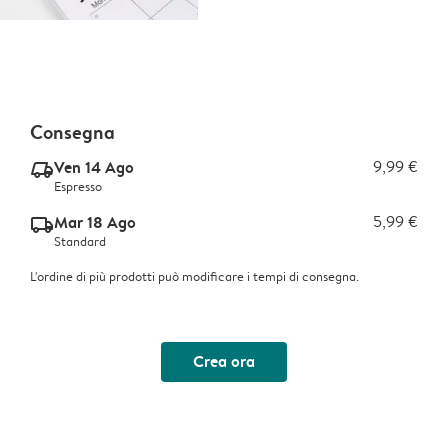
Consegna
Ven 14 Ago
9,99 €
delivery_express_v2
Espresso
Mar 18 Ago
5,99 €
delivery_standard_v2
Standard
L'ordine di più prodotti può modificare i tempi di consegna.
Crea ora