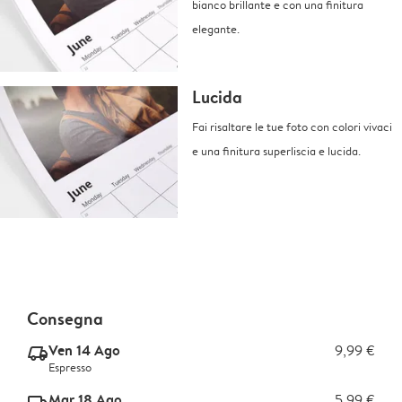
bianco brillante e con una finitura
elegante.
Lucida
Fai risaltare le tue foto con colori vivaci
e una finitura superliscia e lucida.
Consegna
Ven 14 Ago
9,99 €
delivery_express_v2
Espresso
Mar 18 Ago
5,99 €