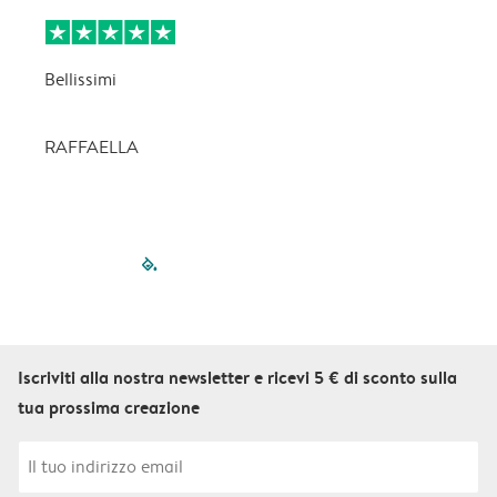
Bellissimi
C
p
RAFFAELLA
filled-pagination
outlined-paginatio
outlined-paginat
outlined-pagin
outlined-pag
outlined-p
Iscriviti alla nostra newsletter e ricevi 5 € di sconto sulla
tua prossima creazione