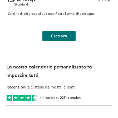
delivery_standard_v2
Standard
L'ordine di più prodotti può modificare i tempi di consegna.
Crea ora
La nostra calendario personalizzato fa
impazzire tutti
Recensioni a 5 stelle dei nostri clienti
4.4
basato su
227 recensioni