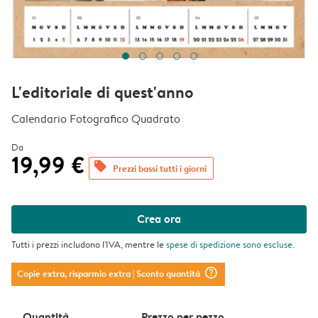
L'editoriale di quest'anno
Calendario Fotografico Quadrato
Da
19,99 €
offers
Prezzi bassi tutti i giorni
Crea ora
Tutti i prezzi includono l'IVA, mentre le
spese di spedizione
sono escluse.
question_mark_circle
Copie extra, risparmio extra
| Sconto quantità
Quantità
Prezzo per pezzo