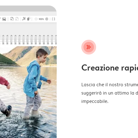
stars_plus
Creazione rapi
Lascia che il nostro strume
suggerirà in un attimo la 
impeccabile.