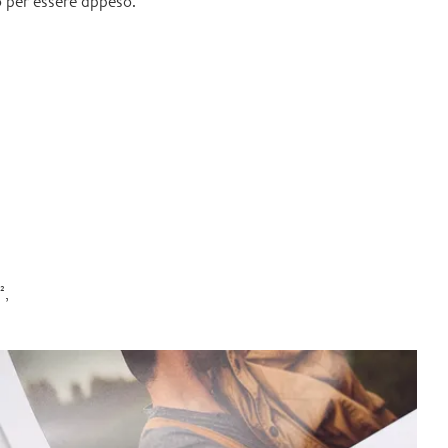
 per essere appeso.
²,