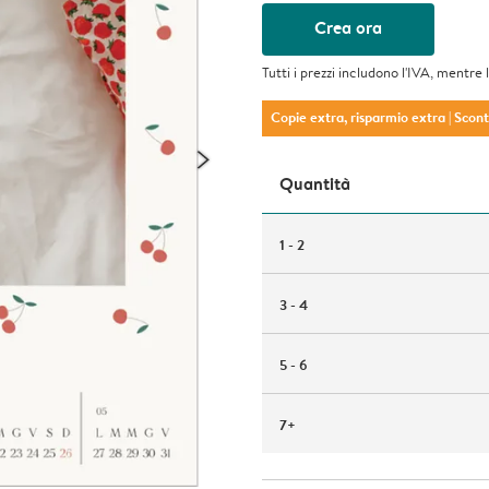
Crea ora
Tutti i prezzi includono l'IVA, mentre 
Copie extra, risparmio extra
| Scon
Quantità
1 - 2
3 - 4
5 - 6
7+