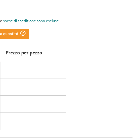
le
spese di spedizione
sono escluse.
question_mark_circle
to quantità
Prezzo per pezzo