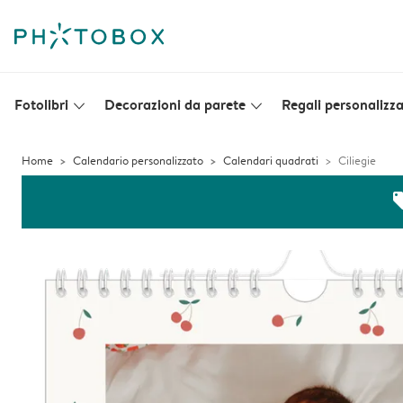
Fotolibri
Decorazioni da parete
Regali personalizza
slim_arrow_down
slim_arrow_down
Home
Calendario personalizzato
Calendari quadrati
Ciliegie
off