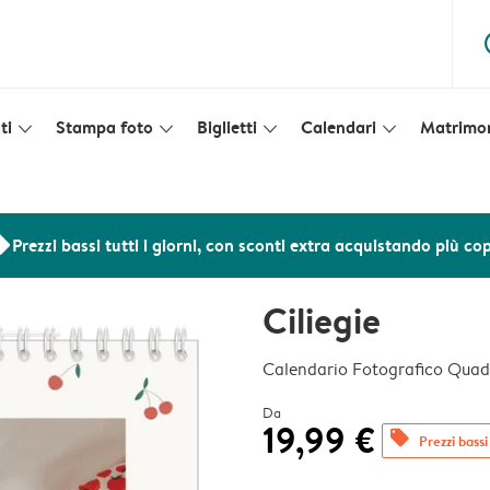
ques
ti
Stampa foto
Biglietti
Calendari
Matrimo
slim_arrow_down
slim_arrow_down
slim_arrow_down
slim_arrow_down
ers
Prezzi bassi tutti i giorni, con sconti extra acquistando più co
Ciliegie
Calendario Fotografico Quad
Da
19,99 €
offers
Prezzi bassi 