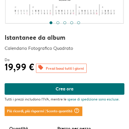
Istantanee da album
Calendario Fotografico Quadrato
Da
19,99 €
offers
Prezzi bassi tutti i giorni
Crea ora
Tutti i prezzi includono l'IVA, mentre le
spese di spedizione
sono escluse.
question_mark_circle
Più ricordi, più risparmi
| Sconto quantità
Quantità
Prezzo per pezzo