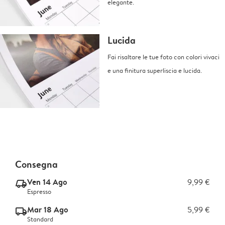
elegante.
Lucida
Fai risaltare le tue foto con colori vivaci
e una finitura superliscia e lucida.
Consegna
Ven 14 Ago
9,99 €
delivery_express_v2
Espresso
Mar 18 Ago
5,99 €
delivery_standard_v2
Standard