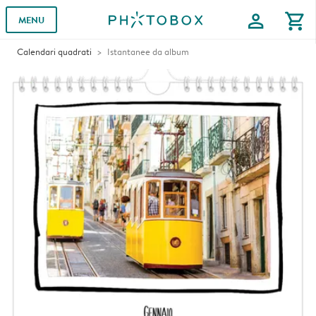
profile
shopping_cart
MENU
Calendari quadrati
Istantanee da album