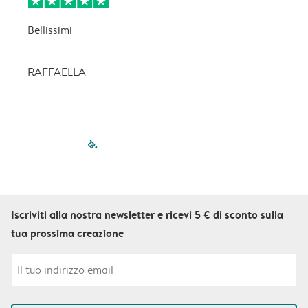
Bellissimi
C
p
RAFFAELLA
filled-pagination
outlined-paginatio
outlined-paginat
outlined-pagin
outlined-pag
outlined-p
Iscriviti alla nostra newsletter e ricevi 5 € di sconto sulla
tua prossima creazione