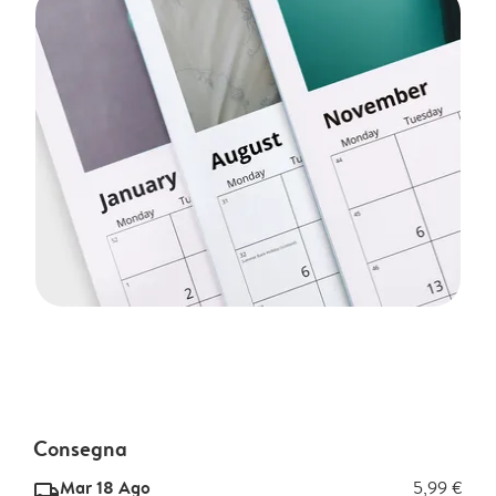
Consegna
Mar 18 Ago
5,99 €
delivery_standard_v2