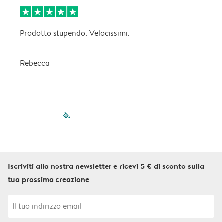
Prodotto stupendo. Velocissimi.
C
p
Rebecca
filled-pagination
outlined-paginatio
outlined-paginat
outlined-pagin
outlined-pag
outlined-p
Iscriviti alla nostra newsletter e ricevi 5 € di sconto sulla
tua prossima creazione