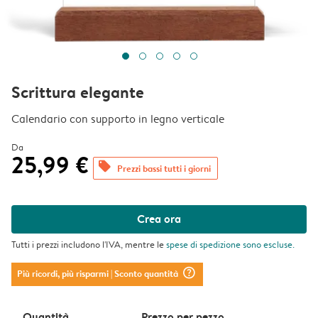
Scrittura elegante
Calendario con supporto in legno verticale
Da
25,99 €
offers
Prezzi bassi tutti i giorni
Crea ora
Tutti i prezzi includono l'IVA, mentre le
spese di spedizione
sono escluse.
question_mark_circle
Più ricordi, più risparmi
| Sconto quantità
Quantità
Prezzo per pezzo