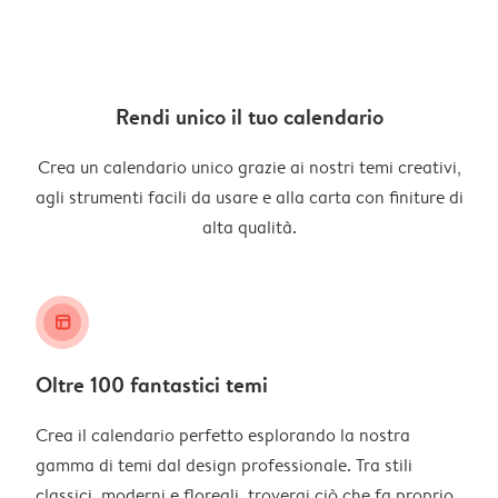
Rendi unico il tuo calendario
Crea un calendario unico grazie ai nostri temi creativi,
agli strumenti facili da usare e alla carta con finiture di
alta qualità.
layout_alt
Oltre 100 fantastici temi
Crea il calendario perfetto esplorando la nostra
gamma di temi dal design professionale. Tra stili
classici, moderni e floreali, troverai ciò che fa proprio