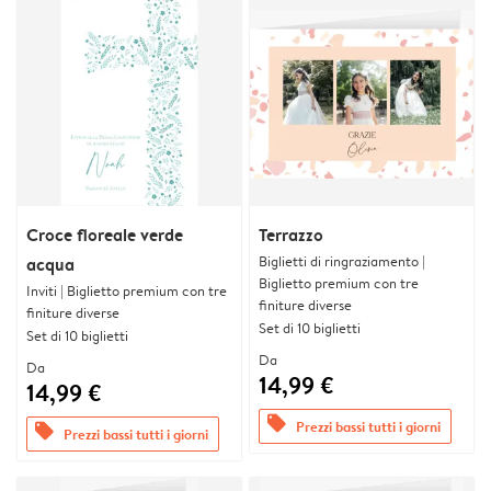
Croce floreale verde
Terrazzo
Biglietti di ringraziamento |
acqua
Biglietto premium con tre
Inviti | Biglietto premium con tre
finiture diverse
finiture diverse
Set di 10 biglietti
Set di 10 biglietti
Da
Da
14,99 €
14,99 €
offers
Prezzi bassi tutti i giorni
offers
Prezzi bassi tutti i giorni