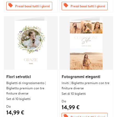
offers
offers
Prezzi bassi tutti i giorni
Prezzi bassi tutti i giorni
Fiori selvatici
Fotogrammi eleganti
Biglietti di ringraziamento |
Inviti | Biglietto premium con tre
Biglietto premium con tre
finiture diverse
finiture diverse
Set di 10 biglietti
Set di 10 biglietti
Da
14,99 €
Da
14,99 €
offers
Prezzi bassi tutti i giorni