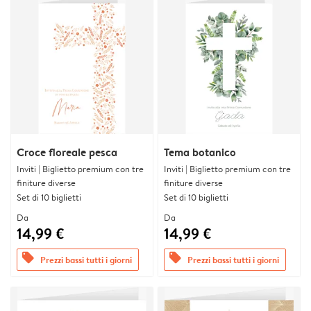
Croce floreale pesca
Tema botanico
Inviti | Biglietto premium con tre
Inviti | Biglietto premium con tre
finiture diverse
finiture diverse
Set di 10 biglietti
Set di 10 biglietti
Da
Da
14,99 €
14,99 €
offers
offers
Prezzi bassi tutti i giorni
Prezzi bassi tutti i giorni