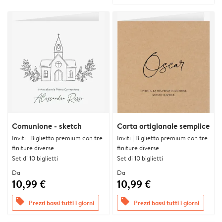
Comunione - sketch
Carta artigianale semplice
Inviti | Biglietto premium con tre
Inviti | Biglietto premium con tre
finiture diverse
finiture diverse
Set di 10 biglietti
Set di 10 biglietti
Da
Da
10,99 €
10,99 €
offers
offers
Prezzi bassi tutti i giorni
Prezzi bassi tutti i giorni