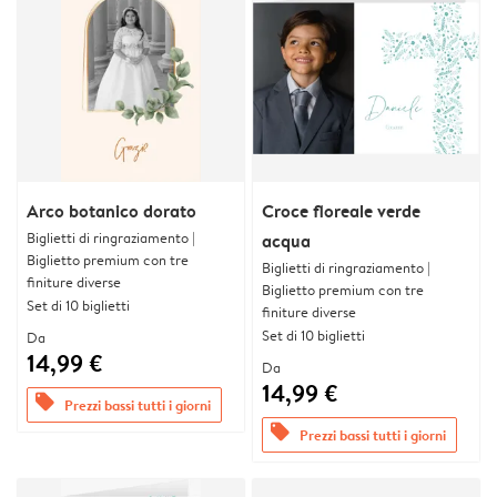
Arco botanico dorato
Croce floreale verde
Biglietti di ringraziamento |
acqua
Biglietto premium con tre
Biglietti di ringraziamento |
finiture diverse
Biglietto premium con tre
Set di 10 biglietti
finiture diverse
Set di 10 biglietti
Da
14,99 €
Da
14,99 €
offers
Prezzi bassi tutti i giorni
offers
Prezzi bassi tutti i giorni