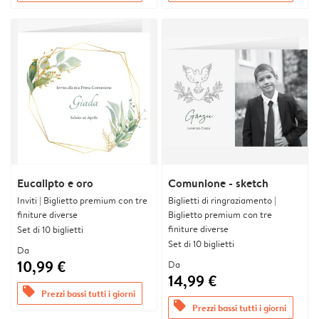
Eucalipto e oro
Comunione - sketch
Inviti | Biglietto premium con tre
Biglietti di ringraziamento |
finiture diverse
Biglietto premium con tre
finiture diverse
Set di 10 biglietti
Set di 10 biglietti
Da
10,99 €
Da
14,99 €
offers
Prezzi bassi tutti i giorni
offers
Prezzi bassi tutti i giorni