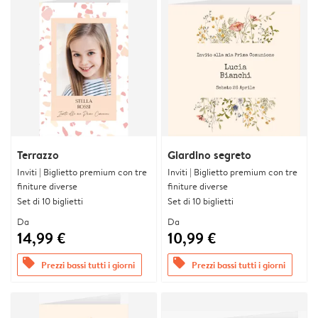
Terrazzo
Giardino segreto
Inviti | Biglietto premium con tre
Inviti | Biglietto premium con tre
finiture diverse
finiture diverse
Set di 10 biglietti
Set di 10 biglietti
Da
Da
14,99 €
10,99 €
offers
offers
Prezzi bassi tutti i giorni
Prezzi bassi tutti i giorni