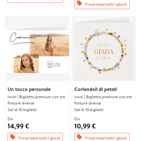
offers
Prezzi bassi tutti i giorni
Un tocco personale
Coriandoli di petali
Inviti | Biglietto premium con tre
Inviti | Biglietto premium con tre
finiture diverse
finiture diverse
Set di 10 biglietti
Set di 10 biglietti
Da
Da
14,99 €
10,99 €
offers
offers
Prezzi bassi tutti i giorni
Prezzi bassi tutti i giorni