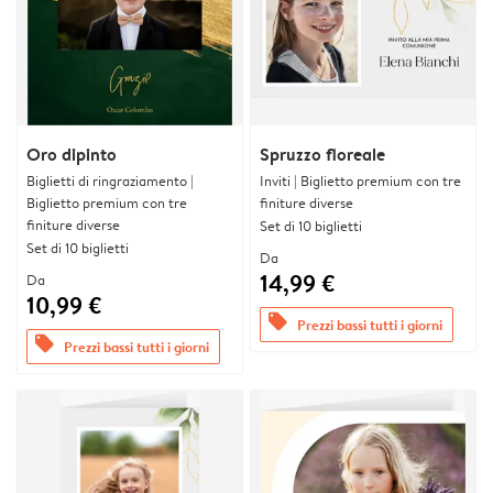
Oro dipinto
Spruzzo floreale
Biglietti di ringraziamento |
Inviti | Biglietto premium con tre
Biglietto premium con tre
finiture diverse
finiture diverse
Set di 10 biglietti
Set di 10 biglietti
Da
14,99 €
Da
10,99 €
offers
Prezzi bassi tutti i giorni
offers
Prezzi bassi tutti i giorni