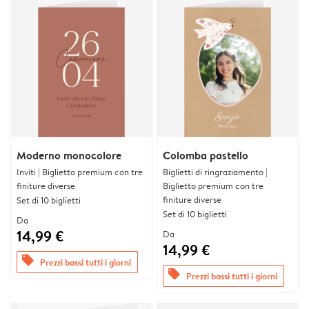
Moderno monocolore
Colomba pastello
Inviti | Biglietto premium con tre
Biglietti di ringraziamento |
finiture diverse
Biglietto premium con tre
finiture diverse
Set di 10 biglietti
Set di 10 biglietti
Da
14,99 €
Da
14,99 €
offers
Prezzi bassi tutti i giorni
offers
Prezzi bassi tutti i giorni