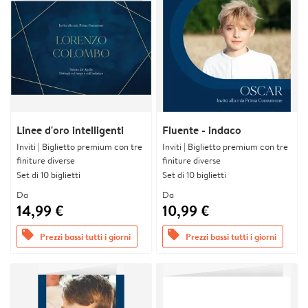
Linee d'oro intelligenti
Fluente - indaco
Inviti | Biglietto premium con tre
Inviti | Biglietto premium con tre
finiture diverse
finiture diverse
Set di 10 biglietti
Set di 10 biglietti
Da
Da
14,99 €
10,99 €
offers
offers
Prezzi bassi tutti i giorni
Prezzi bassi tutti i giorni