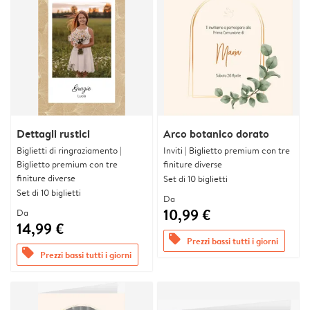
Dettagli rustici
Arco botanico dorato
Biglietti di ringraziamento |
Inviti | Biglietto premium con tre
Biglietto premium con tre
finiture diverse
finiture diverse
Set di 10 biglietti
Set di 10 biglietti
Da
10,99 €
Da
14,99 €
offers
Prezzi bassi tutti i giorni
offers
Prezzi bassi tutti i giorni