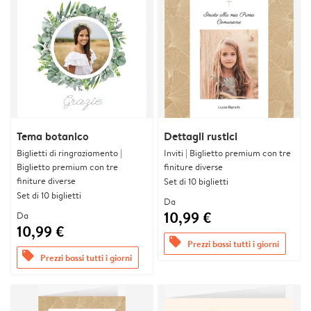
Tema botanico
Dettagli rustici
Biglietti di ringraziamento |
Inviti | Biglietto premium con tre
Biglietto premium con tre
finiture diverse
finiture diverse
Set di 10 biglietti
Set di 10 biglietti
Da
10,99 €
Da
10,99 €
offers
Prezzi bassi tutti i giorni
offers
Prezzi bassi tutti i giorni