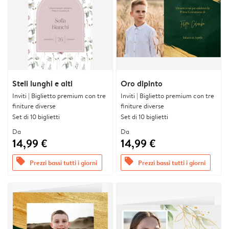
Steli lunghi e alti
Oro dipinto
Inviti | Biglietto premium con tre
Inviti | Biglietto premium con tre
finiture diverse
finiture diverse
Set di 10 biglietti
Set di 10 biglietti
Da
Da
14,99 €
14,99 €
offers
offers
Prezzi bassi tutti i giorni
Prezzi bassi tutti i giorni