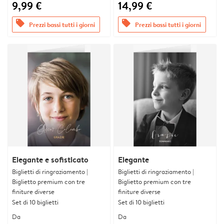
9,99 €
14,99 €
offers
offers
Prezzi bassi tutti i giorni
Prezzi bassi tutti i giorni
Elegante e sofisticato
Elegante
Biglietti di ringraziamento |
Biglietti di ringraziamento |
Biglietto premium con tre
Biglietto premium con tre
finiture diverse
finiture diverse
Set di 10 biglietti
Set di 10 biglietti
Da
Da