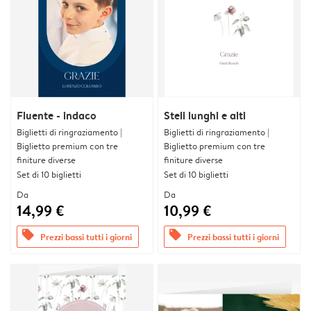
Fluente - indaco
Steli lunghi e alti
Biglietti di ringraziamento |
Biglietti di ringraziamento |
Biglietto premium con tre
Biglietto premium con tre
finiture diverse
finiture diverse
Set di 10 biglietti
Set di 10 biglietti
Da
Da
14,99 €
10,99 €
offers
offers
Prezzi bassi tutti i giorni
Prezzi bassi tutti i giorni