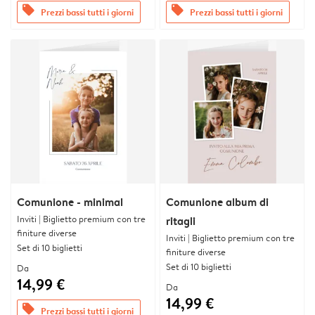
offers
offers
Prezzi bassi tutti i giorni
Prezzi bassi tutti i giorni
Comunione - minimal
Comunione album di
Inviti | Biglietto premium con tre
ritagli
finiture diverse
Inviti | Biglietto premium con tre
Set di 10 biglietti
finiture diverse
Set di 10 biglietti
Da
14,99 €
Da
14,99 €
offers
Prezzi bassi tutti i giorni