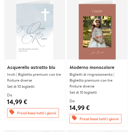
Acquerello astratto blu
Moderno monocolore
Inviti | Biglietto premium con tre
Biglietti di ringraziamento |
finiture diverse
Biglietto premium con tre
finiture diverse
Set di 10 biglietti
Set di 10 biglietti
Da
14,99 €
Da
14,99 €
offers
Prezzi bassi tutti i giorni
offers
Prezzi bassi tutti i giorni