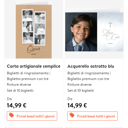
Carta artigianale semplice
Acquerello astratto blu
Biglietti di ringraziamento |
Biglietti di ringraziamento |
Biglietto premium con tre
Biglietto premium con tre
finiture diverse
finiture diverse
Set di 10 biglietti
Set di 10 biglietti
Da
Da
14,99 €
14,99 €
offers
offers
Prezzi bassi tutti i giorni
Prezzi bassi tutti i giorni