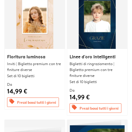
Fioritura luminosa
Linee d'oro intelligenti
Inviti | Biglietto premium con tre
Biglietti di ringraziamento |
finiture diverse
Biglietto premium con tre
finiture diverse
Set di 10 biglietti
Set di 10 biglietti
Da
14,99 €
Da
14,99 €
offers
Prezzi bassi tutti i giorni
offers
Prezzi bassi tutti i giorni