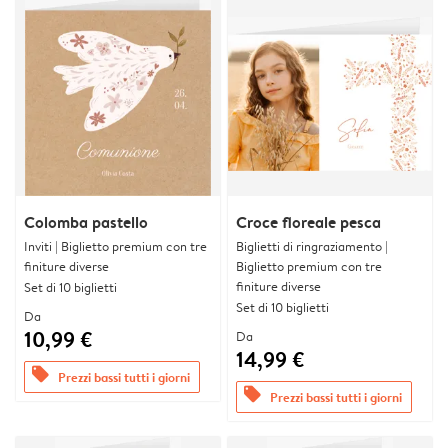
Colomba pastello
Croce floreale pesca
Inviti | Biglietto premium con tre
Biglietti di ringraziamento |
finiture diverse
Biglietto premium con tre
finiture diverse
Set di 10 biglietti
Set di 10 biglietti
Da
10,99 €
Da
14,99 €
offers
Prezzi bassi tutti i giorni
offers
Prezzi bassi tutti i giorni