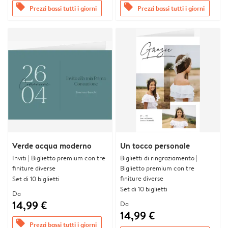
offers
offers
Prezzi bassi tutti i giorni
Prezzi bassi tutti i giorni
Verde acqua moderno
Un tocco personale
Inviti | Biglietto premium con tre
Biglietti di ringraziamento |
finiture diverse
Biglietto premium con tre
finiture diverse
Set di 10 biglietti
Set di 10 biglietti
Da
14,99 €
Da
14,99 €
offers
Prezzi bassi tutti i giorni