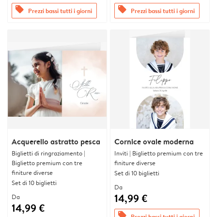
offers
offers
Prezzi bassi tutti i giorni
Prezzi bassi tutti i giorni
Acquerello astratto pesca
Cornice ovale moderna
Biglietti di ringraziamento |
Inviti | Biglietto premium con tre
Biglietto premium con tre
finiture diverse
finiture diverse
Set di 10 biglietti
Set di 10 biglietti
Da
14,99 €
Da
14,99 €
offers
Prezzi bassi tutti i giorni