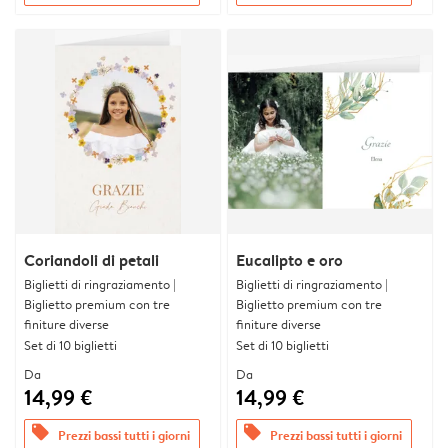
Coriandoli di petali
Eucalipto e oro
Biglietti di ringraziamento |
Biglietti di ringraziamento |
Biglietto premium con tre
Biglietto premium con tre
finiture diverse
finiture diverse
Set di 10 biglietti
Set di 10 biglietti
Da
Da
14,99 €
14,99 €
offers
offers
Prezzi bassi tutti i giorni
Prezzi bassi tutti i giorni