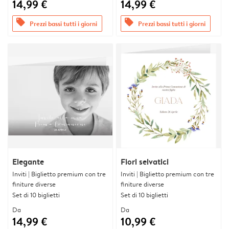
14,99 €
14,99 €
offers
offers
Prezzi bassi tutti i giorni
Prezzi bassi tutti i giorni
Elegante
Fiori selvatici
Inviti | Biglietto premium con tre
Inviti | Biglietto premium con tre
finiture diverse
finiture diverse
Set di 10 biglietti
Set di 10 biglietti
Da
Da
14,99 €
10,99 €