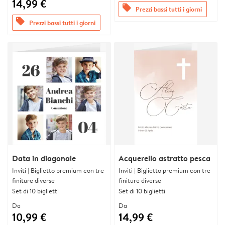
14,99 €
offers
Prezzi bassi tutti i giorni
offers
Prezzi bassi tutti i giorni
Data in diagonale
Acquerello astratto pesca
Inviti | Biglietto premium con tre
Inviti | Biglietto premium con tre
finiture diverse
finiture diverse
Set di 10 biglietti
Set di 10 biglietti
Da
Da
10,99 €
14,99 €