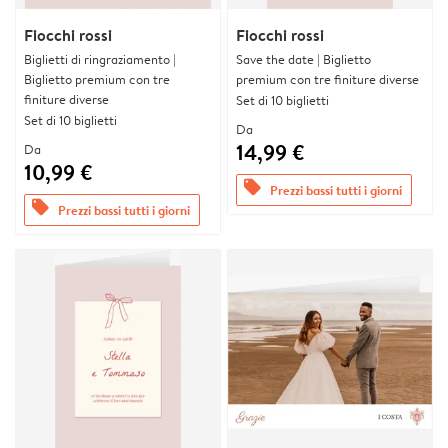
Fiocchi rossi
Fiocchi rossi
Biglietti di ringraziamento |
Save the date | Biglietto
Biglietto premium con tre
premium con tre finiture diverse
finiture diverse
Set di 10 biglietti
Set di 10 biglietti
Da
14,99 €
Da
10,99 €
offers
Prezzi bassi tutti i giorni
offers
Prezzi bassi tutti i giorni