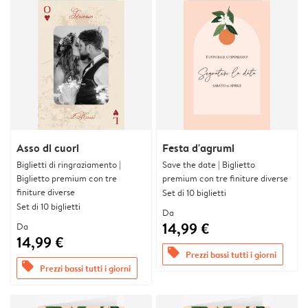
Asso di cuori
Festa d'agrumi
Biglietti di ringraziamento |
Save the date | Biglietto
Biglietto premium con tre
premium con tre finiture diverse
finiture diverse
Set di 10 biglietti
Set di 10 biglietti
Da
14,99 €
Da
14,99 €
offers
Prezzi bassi tutti i giorni
offers
Prezzi bassi tutti i giorni