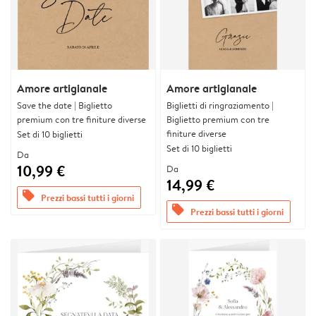
Amore artigianale
Amore artigianale
Save the date | Biglietto
Biglietti di ringraziamento |
premium con tre finiture diverse
Biglietto premium con tre
finiture diverse
Set di 10 biglietti
Set di 10 biglietti
Da
10,99 €
Da
14,99 €
offers
Prezzi bassi tutti i giorni
offers
Prezzi bassi tutti i giorni