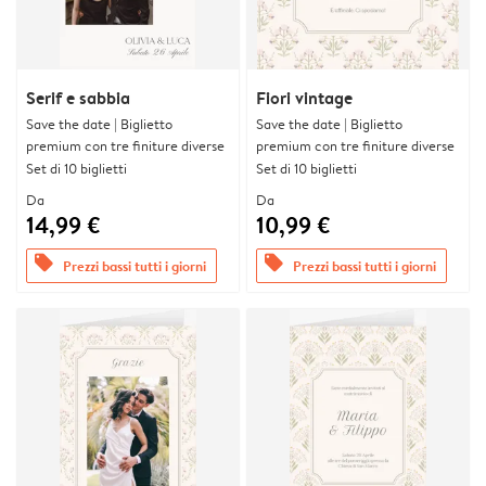
Serif e sabbia
Fiori vintage
Save the date | Biglietto
Save the date | Biglietto
premium con tre finiture diverse
premium con tre finiture diverse
Set di 10 biglietti
Set di 10 biglietti
Da
Da
14,99 €
10,99 €
offers
offers
Prezzi bassi tutti i giorni
Prezzi bassi tutti i giorni