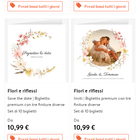
offers
offers
Prezzi bassi tutti i giorni
Prezzi bassi tutti i giorni
Fiori e riflessi
Fiori e riflessi
Save the date | Biglietto
Inviti | Biglietto premium con tre
premium con tre finiture diverse
finiture diverse
Set di 10 biglietti
Set di 10 biglietti
Da
Da
10,99 €
10,99 €
offers
offers
Prezzi bassi tutti i giorni
Prezzi bassi tutti i giorni