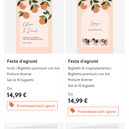
Festa d'agrumi
Festa d'agrumi
Inviti | Biglietto premium con tre
Biglietti di ringraziamento |
finiture diverse
Biglietto premium con tre
finiture diverse
Set di 10 biglietti
Set di 10 biglietti
Da
14,99 €
Da
14,99 €
offers
Prezzi bassi tutti i giorni
offers
Prezzi bassi tutti i giorni