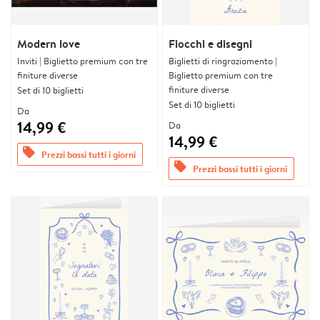
Modern love
Fiocchi e disegni
Inviti | Biglietto premium con tre
Biglietti di ringraziamento |
finiture diverse
Biglietto premium con tre
finiture diverse
Set di 10 biglietti
Set di 10 biglietti
Da
14,99 €
Da
14,99 €
offers
Prezzi bassi tutti i giorni
offers
Prezzi bassi tutti i giorni