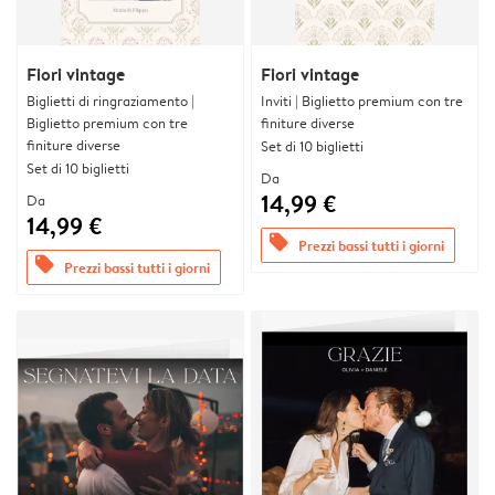
Fiori vintage
Fiori vintage
Biglietti di ringraziamento |
Inviti | Biglietto premium con tre
Biglietto premium con tre
finiture diverse
finiture diverse
Set di 10 biglietti
Set di 10 biglietti
Da
14,99 €
Da
14,99 €
offers
Prezzi bassi tutti i giorni
offers
Prezzi bassi tutti i giorni