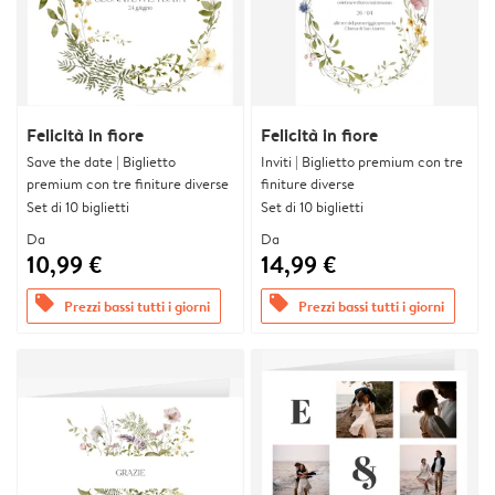
Felicità in fiore
Felicità in fiore
Save the date | Biglietto
Inviti | Biglietto premium con tre
premium con tre finiture diverse
finiture diverse
Set di 10 biglietti
Set di 10 biglietti
Da
Da
10,99 €
14,99 €
offers
offers
Prezzi bassi tutti i giorni
Prezzi bassi tutti i giorni