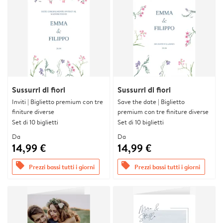
Sussurri di fiori
Sussurri di fiori
Inviti | Biglietto premium con tre
Save the date | Biglietto
finiture diverse
premium con tre finiture diverse
Set di 10 biglietti
Set di 10 biglietti
Da
Da
14,99 €
14,99 €
offers
offers
Prezzi bassi tutti i giorni
Prezzi bassi tutti i giorni