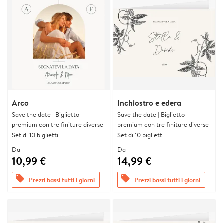
Arco
Inchiostro e edera
Save the date | Biglietto
Save the date | Biglietto
premium con tre finiture diverse
premium con tre finiture diverse
Set di 10 biglietti
Set di 10 biglietti
Da
Da
10,99 €
14,99 €
offers
offers
Prezzi bassi tutti i giorni
Prezzi bassi tutti i giorni