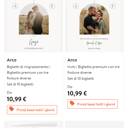
Arco
Arco
Biglietti di ringraziamento |
Inviti | Biglietto premium con tre
Biglietto premium con tre
finiture diverse
finiture diverse
Set di 10 biglietti
Set di 10 biglietti
Da
10,99 €
Da
10,99 €
offers
Prezzi bassi tutti i giorni
offers
Prezzi bassi tutti i giorni