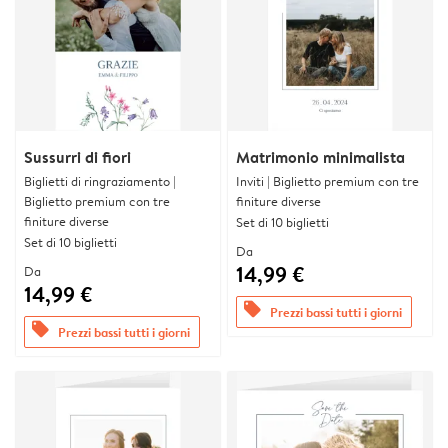
Sussurri di fiori
Matrimonio minimalista
Biglietti di ringraziamento |
Inviti | Biglietto premium con tre
Biglietto premium con tre
finiture diverse
finiture diverse
Set di 10 biglietti
Set di 10 biglietti
Da
14,99 €
Da
14,99 €
offers
Prezzi bassi tutti i giorni
offers
Prezzi bassi tutti i giorni