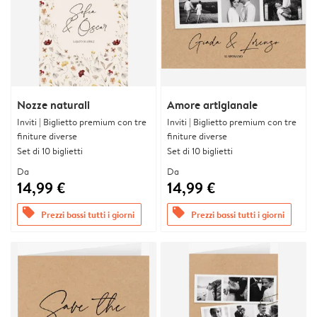
Nozze naturali
Amore artigianale
Inviti | Biglietto premium con tre
Inviti | Biglietto premium con tre
finiture diverse
finiture diverse
Set di 10 biglietti
Set di 10 biglietti
Da
Da
14,99 €
14,99 €
offers
offers
Prezzi bassi tutti i giorni
Prezzi bassi tutti i giorni