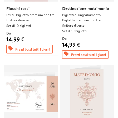
Fiocchi rossi
Destinazione matrimonio
Inviti | Biglietto premium con tre
Biglietti di ringraziamento |
finiture diverse
Biglietto premium con tre
finiture diverse
Set di 10 biglietti
Set di 10 biglietti
Da
14,99 €
Da
14,99 €
offers
Prezzi bassi tutti i giorni
offers
Prezzi bassi tutti i giorni