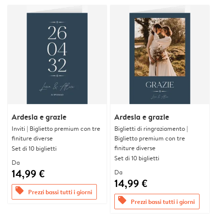
Ardesia e grazie
Ardesia e grazie
Inviti | Biglietto premium con tre
Biglietti di ringraziamento |
finiture diverse
Biglietto premium con tre
finiture diverse
Set di 10 biglietti
Set di 10 biglietti
Da
14,99 €
Da
14,99 €
offers
Prezzi bassi tutti i giorni
offers
Prezzi bassi tutti i giorni