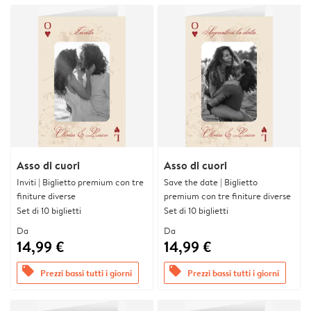
Asso di cuori
Asso di cuori
Inviti | Biglietto premium con tre
Save the date | Biglietto
finiture diverse
premium con tre finiture diverse
Set di 10 biglietti
Set di 10 biglietti
Da
Da
14,99 €
14,99 €
offers
offers
Prezzi bassi tutti i giorni
Prezzi bassi tutti i giorni