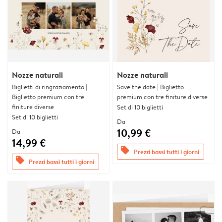
Nozze naturali
Nozze naturali
Biglietti di ringraziamento |
Save the date | Biglietto
Biglietto premium con tre
premium con tre finiture diverse
finiture diverse
Set di 10 biglietti
Set di 10 biglietti
Da
10,99 €
Da
14,99 €
offers
Prezzi bassi tutti i giorni
offers
Prezzi bassi tutti i giorni