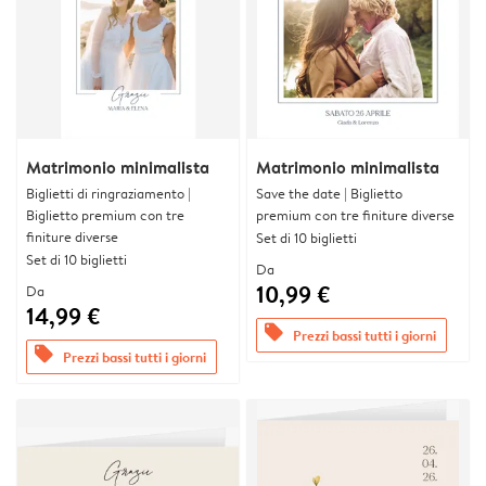
Matrimonio minimalista
Matrimonio minimalista
Biglietti di ringraziamento |
Save the date | Biglietto
Biglietto premium con tre
premium con tre finiture diverse
finiture diverse
Set di 10 biglietti
Set di 10 biglietti
Da
10,99 €
Da
14,99 €
offers
Prezzi bassi tutti i giorni
offers
Prezzi bassi tutti i giorni