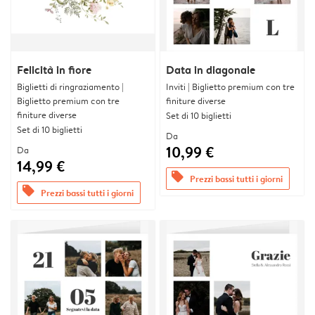
Felicità in fiore
Data in diagonale
Biglietti di ringraziamento |
Inviti | Biglietto premium con tre
Biglietto premium con tre
finiture diverse
finiture diverse
Set di 10 biglietti
Set di 10 biglietti
Da
10,99 €
Da
14,99 €
offers
Prezzi bassi tutti i giorni
offers
Prezzi bassi tutti i giorni