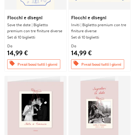
Fiocchi e disegni
Fiocchi e disegni
Save the date | Biglietto
Inviti | Biglietto premium con tre
premium con tre finiture diverse
finiture diverse
Set di 10 biglietti
Set di 10 biglietti
Da
Da
14,99 €
14,99 €
offers
offers
Prezzi bassi tutti i giorni
Prezzi bassi tutti i giorni