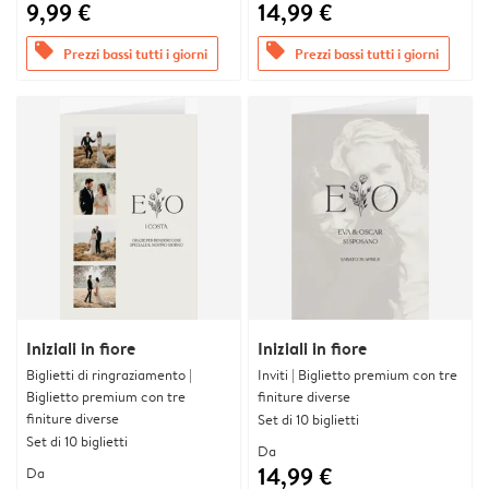
9,99 €
14,99 €
offers
offers
Prezzi bassi tutti i giorni
Prezzi bassi tutti i giorni
Iniziali in fiore
Iniziali in fiore
Biglietti di ringraziamento |
Inviti | Biglietto premium con tre
Biglietto premium con tre
finiture diverse
finiture diverse
Set di 10 biglietti
Set di 10 biglietti
Da
14,99 €
Da