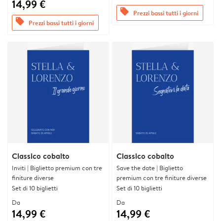
14,99 €
offers
Prezzi bassi tutti i giorni
offers
Prezzi bassi tutti i giorni
Classico cobalto
Classico cobalto
Inviti | Biglietto premium con tre
Save the date | Biglietto
finiture diverse
premium con tre finiture diverse
Set di 10 biglietti
Set di 10 biglietti
Da
Da
14,99 €
14,99 €