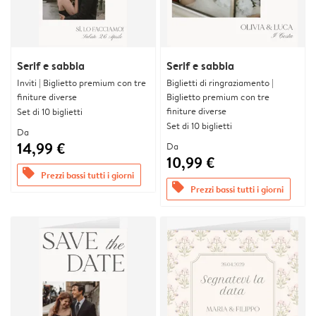
Serif e sabbia
Serif e sabbia
Inviti | Biglietto premium con tre
Biglietti di ringraziamento |
finiture diverse
Biglietto premium con tre
finiture diverse
Set di 10 biglietti
Set di 10 biglietti
Da
14,99 €
Da
10,99 €
offers
Prezzi bassi tutti i giorni
offers
Prezzi bassi tutti i giorni