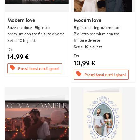
Modern love
Modern love
Save the date | Biglietto
Biglietti di ringraziamento |
premium con tre finiture diverse
Biglietto premium con tre
finiture diverse
Set di 10 biglietti
Set di 10 biglietti
Da
14,99 €
Da
10,99 €
offers
Prezzi bassi tutti i giorni
offers
Prezzi bassi tutti i giorni