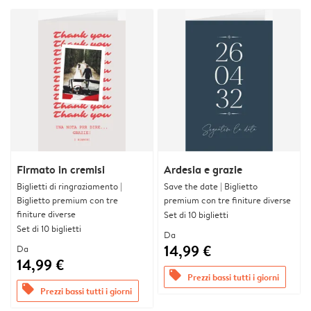
Firmato in cremisi
Ardesia e grazie
Biglietti di ringraziamento |
Save the date | Biglietto
Biglietto premium con tre
premium con tre finiture diverse
finiture diverse
Set di 10 biglietti
Set di 10 biglietti
Da
14,99 €
Da
14,99 €
offers
Prezzi bassi tutti i giorni
offers
Prezzi bassi tutti i giorni