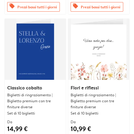
offers
offers
Prezzi bassi tutti i giorni
Prezzi bassi tutti i giorni
Classico cobalto
Fiori e riflessi
Biglietti di ringraziamento |
Biglietti di ringraziamento |
Biglietto premium con tre
Biglietto premium con tre
finiture diverse
finiture diverse
Set di 10 biglietti
Set di 10 biglietti
Da
Da
14,99 €
10,99 €