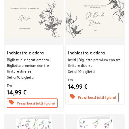
Inchiostro e edera
Inchiostro e edera
Biglietti di ringraziamento |
Inviti | Biglietto premium con tre
Biglietto premium con tre
finiture diverse
finiture diverse
Set di 10 biglietti
Set di 10 biglietti
Da
14,99 €
Da
14,99 €
offers
Prezzi bassi tutti i giorni
offers
Prezzi bassi tutti i giorni