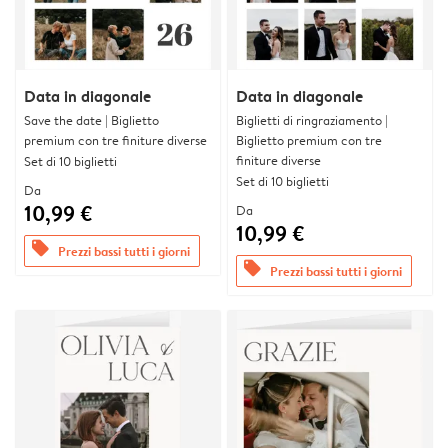
Data in diagonale
Data in diagonale
Save the date | Biglietto
Biglietti di ringraziamento |
premium con tre finiture diverse
Biglietto premium con tre
finiture diverse
Set di 10 biglietti
Set di 10 biglietti
Da
10,99 €
Da
10,99 €
offers
Prezzi bassi tutti i giorni
offers
Prezzi bassi tutti i giorni