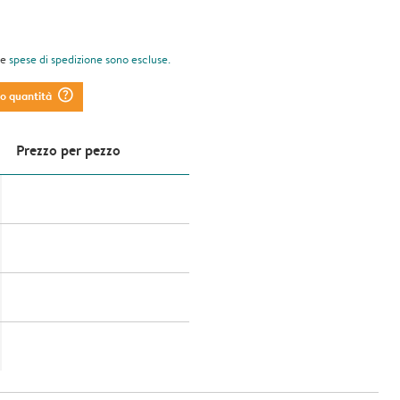
le
spese di spedizione
sono escluse.
question_mark_circle
to quantità
Prezzo per pezzo