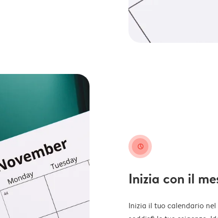
clock
Inizia con il m
Inizia il tuo calendario ne