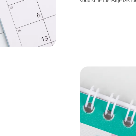
soddisfi le tue esigenze. I