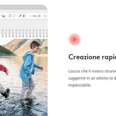
stars_plus
Creazione rapi
Lascia che il nostro strume
suggerirà in un attimo la 
impeccabile.