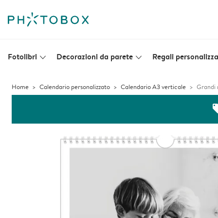
Fotolibri
Decorazioni da parete
Regali personalizza
slim_arrow_down
slim_arrow_down
Home
Calendario personalizzato
Calendario A3 verticale
Grandi 
off