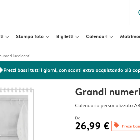
ques
ti
Stampa foto
Biglietti
Calendari
Matrimo
slim_arrow_down
slim_arrow_down
slim_arrow_down
slim_arrow_down
numeri luccicanti
ers
Prezzi bassi tutti i giorni, con sconti extra acquistando più co
Grandi numeri
Calendario personalizzato A
Da
26,99 €
offers
Prezzi bass