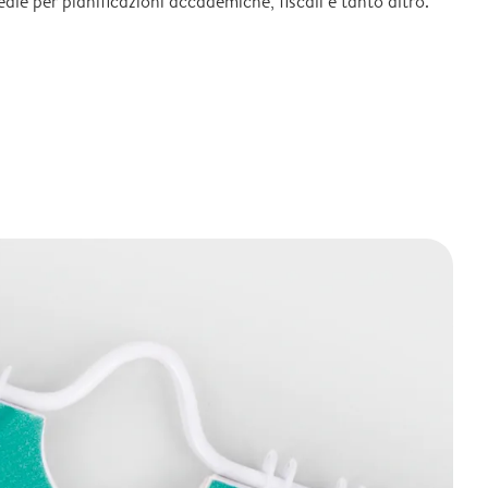
deale per pianificazioni accademiche, fiscali e tanto altro.