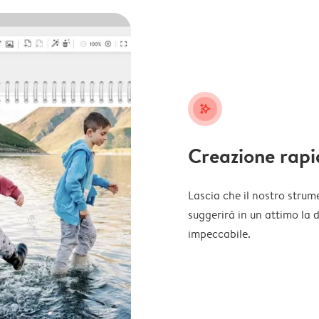
stars_plus
Creazione rapi
Lascia che il nostro strume
suggerirà in un attimo la 
impeccabile.