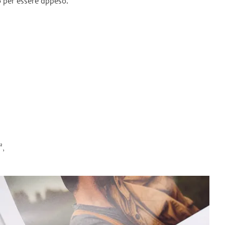
 per essere appeso.
²,