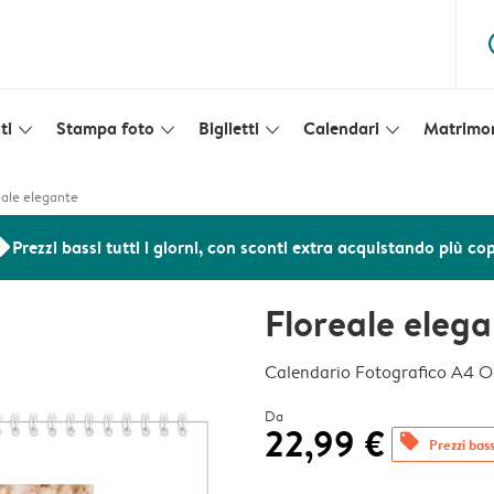
ques
ti
Stampa foto
Biglietti
Calendari
Matrimo
slim_arrow_down
slim_arrow_down
slim_arrow_down
slim_arrow_down
eale elegante
ers
Prezzi bassi tutti i giorni, con sconti extra acquistando più co
Floreale eleg
Calendario Fotografico A4 O
Da
22,99 €
offers
Prezzi bassi