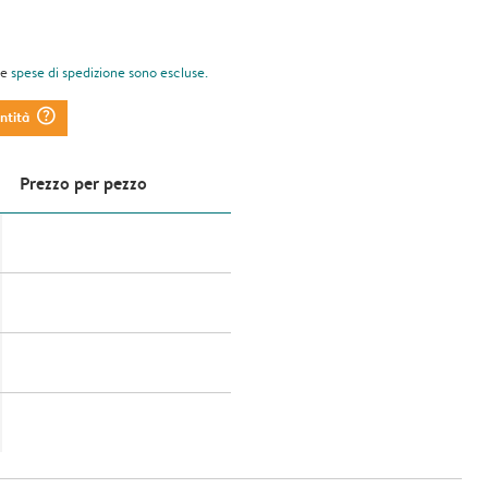
le
spese di spedizione
sono escluse.
question_mark_circle
antità
Prezzo per pezzo