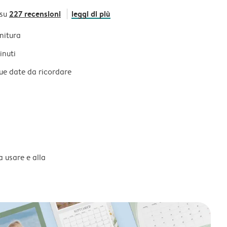
227 recensioni
leggi di più
 su
initura
inuti
tue date da ricordare
a usare e alla