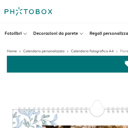
Fotolibri
Decorazioni da parete
Regali personalizza
slim_arrow_down
slim_arrow_down
Home
Calendario personalizzato
Calendario fotografico A4
Flor
off