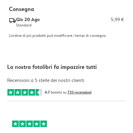
Consegna
Gio 20 Ago
5,99 €
delivery_standard_v2
Standard
L'ordine di più prodotti può modificare i tempi di consegna.
La nostra fotolibri fa impazzire tutti
Recensioni a 5 stelle dei nostri clienti
4.7
basato su
733 recensioni