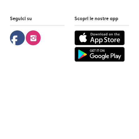
Seguici su
Scopri le nostre app
facebook
instagram
Photobox © 2026
Politica sulla privacy
Politica sui cookie
Termini & Condizioni
Contatto