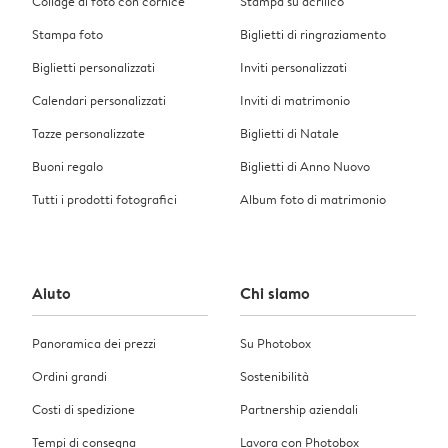
Collage di foto con cornice
Stampa su acrilico
Stampa foto
Biglietti di ringraziamento
Biglietti personalizzati
Inviti personalizzati
Calendari personalizzati
Inviti di matrimonio
Tazze personalizzate
Biglietti di Natale
Buoni regalo
Biglietti di Anno Nuovo
Tutti i prodotti fotografici
Album foto di matrimonio
Aiuto
Chi siamo
Panoramica dei prezzi
Su Photobox
Ordini grandi
Sostenibilità
Costi di spedizione
Partnership aziendali
Tempi di consegna
Lavora con Photobox