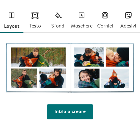
layout
text
fill
masks
frames
stickers
Layout
Testo
Sfondi
Maschere
Cornici
Adesivi
Inizia a creare