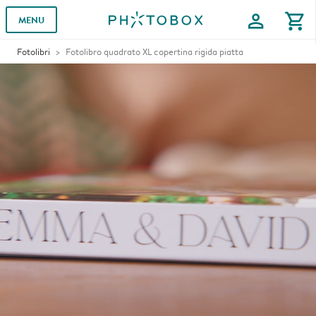
profile
shopping_cart
MENU
Fotolibri
Fotolibro quadrato XL copertina rigida piatta