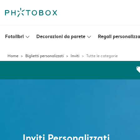
Fotolibri
Decorazioni da parete
Regali personalizza
slim_arrow_down
slim_arrow_down
Home
Biglietti personalizzati
Inviti
Tutte le categorie
off
Inviti Personalizzati