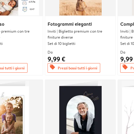
oso
Fotogrammi eleganti
Compl
tto premium con tre
Inviti | Biglietto premium con tre
Inviti |
e
finiture diverse
finiture
ti
Set di 10 biglietti
Set di 10
Da
Da
9,99 €
9,99
offers
offers
si tutti i giorni
Prezzi bassi tutti i giorni
Pr