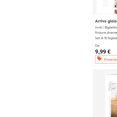
Arrivo gioi
Inviti | Biglie
finiture divers
Set di 10 bigliet
Da
9,99 €
offers
Prezzi bas