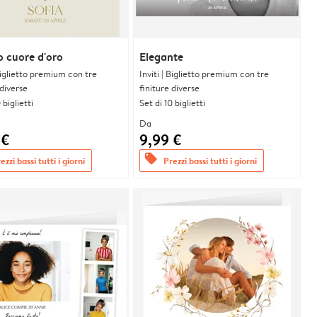
o cuore d'oro
Elegante
 Biglietto premium con tre
Inviti | Biglietto premium con tre
 diverse
finiture diverse
 biglietti
Set di 10 biglietti
Da
 €
9,99 €
offers
ezzi bassi tutti i giorni
Prezzi bassi tutti i giorni