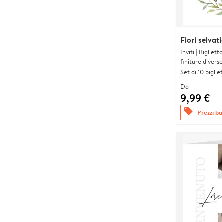
Fiori selvati
Inviti | Biglie
finiture divers
Set di 10 bigliet
Da
9,99 €
offers
Prezzi bas