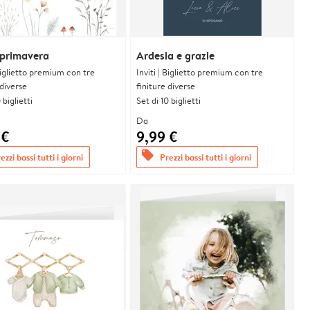
 primavera
Ardesia e grazie
 Biglietto premium con tre
Inviti | Biglietto premium con tre
 diverse
finiture diverse
 biglietti
Set di 10 biglietti
Da
 €
9,99 €
offers
ezzi bassi tutti i giorni
Prezzi bassi tutti i giorni