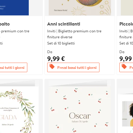
balto
Anni scintillanti
Piccol
tto premium con tre
Inviti | Biglietto premium con tre
Inviti |
e
finiture diverse
finiture
ti
Set di 10 biglietti
Set di 10
Da
Da
9,99 €
9,99
offers
offers
si tutti i giorni
Prezzi bassi tutti i giorni
Pr