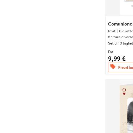
Comunione 
Inviti | Biglie
finiture divers
Set di 10 bigliet
Da
9,99 €
offers
Prezzi bas