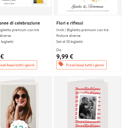
anee di celebrazione
Fiori e riflessi
 Biglietto premium con tre
Inviti | Biglietto premium con tre
 diverse
finiture diverse
 biglietti
Set di 10 biglietti
Da
 €
9,99 €
offers
ezzi bassi tutti i giorni
Prezzi bassi tutti i giorni