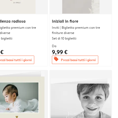
ienza radiosa
Iniziali in fiore
 Biglietto premium con tre
Inviti | Biglietto premium con tre
 diverse
finiture diverse
 biglietti
Set di 10 biglietti
Da
 €
9,99 €
offers
ezzi bassi tutti i giorni
Prezzi bassi tutti i giorni