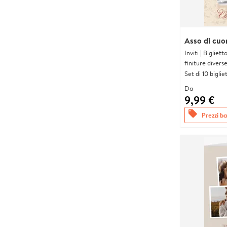
Asso di cuor
Inviti | Biglie
finiture divers
Set di 10 bigliet
Da
9,99 €
offers
Prezzi bas