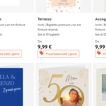
o
Terrazzo
Accogl
ium con tre finiture
Inviti | Biglietto premium con tre
Inviti |
finiture diverse
finiture
ti
Set di 10 biglietti
Set di 10
Da
Da
9,99 €
9,99
offers
offers
si tutti i giorni
Prezzi bassi tutti i giorni
Pr