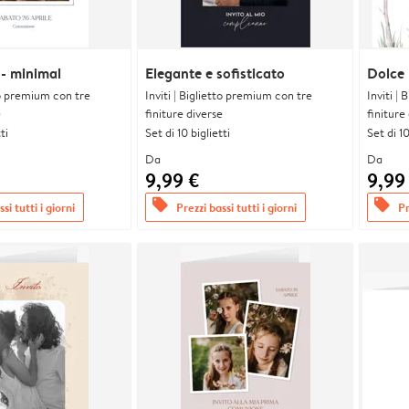
- minimal
Elegante e sofisticato
Dolce
tto premium con tre
Inviti | Biglietto premium con tre
Inviti |
e
finiture diverse
finiture
ti
Set di 10 biglietti
Set di 10
Da
Da
9,99 €
9,99
offers
offers
si tutti i giorni
Prezzi bassi tutti i giorni
Pr