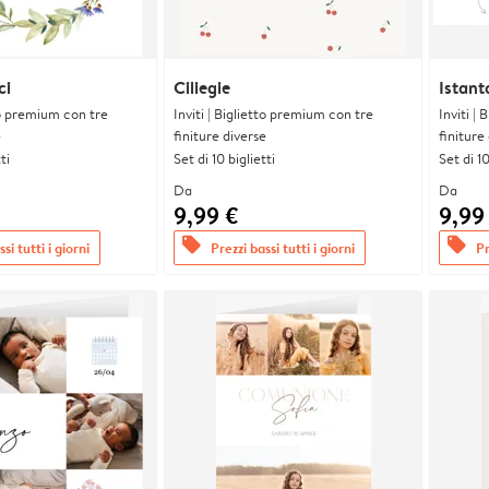
ci
Ciliegie
Istant
tto premium con tre
Inviti | Biglietto premium con tre
Inviti |
e
finiture diverse
finiture
ti
Set di 10 biglietti
Set di 10
Da
Da
9,99 €
9,99
offers
offers
si tutti i giorni
Prezzi bassi tutti i giorni
Pr