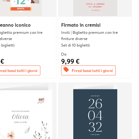
eanno iconico
Firmato in cremisi
 Biglietto premium con tre
Inviti | Biglietto premium con tre
 diverse
finiture diverse
 biglietti
Set di 10 biglietti
Da
 €
9,99 €
offers
ezzi bassi tutti i giorni
Prezzi bassi tutti i giorni