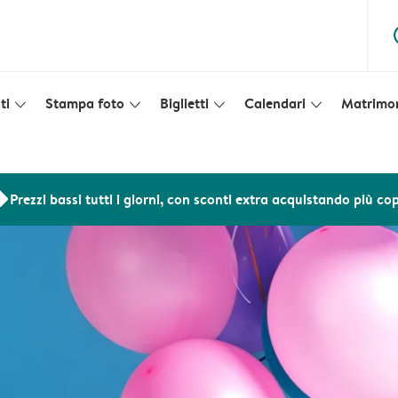
ques
ti
Stampa foto
Biglietti
Calendari
Matrimo
slim_arrow_down
slim_arrow_down
slim_arrow_down
slim_arrow_down
ers
Prezzi bassi tutti i giorni, con sconti extra acquistando più co