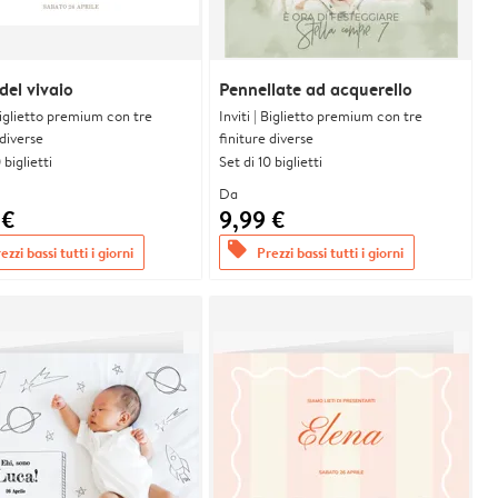
 del vivaio
Pennellate ad acquerello
 Biglietto premium con tre
Inviti | Biglietto premium con tre
 diverse
finiture diverse
 biglietti
Set di 10 biglietti
Da
 €
9,99 €
offers
ezzi bassi tutti i giorni
Prezzi bassi tutti i giorni