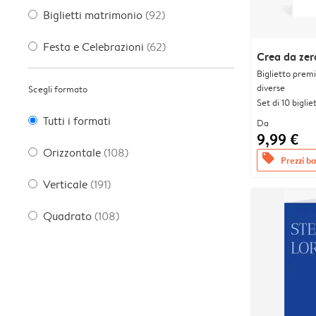
Biglietti matrimonio
(92)
Festa e Celebrazioni
(62)
Crea da zer
Biglietto prem
diverse
Scegli formato
Set di 10 bigliet
Tutti i formati
Da
9,99 €
Orizzontale
(108)
offers
Prezzi bas
Verticale
(191)
Quadrato
(108)