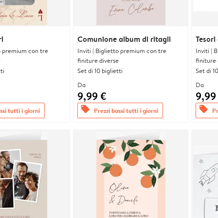
i
Comunione album di ritagli
Tesori
tto premium con tre
Inviti | Biglietto premium con tre
Inviti |
e
finiture diverse
finiture
ti
Set di 10 biglietti
Set di 10
Da
Da
9,99 €
9,99
offers
offers
si tutti i giorni
Prezzi bassi tutti i giorni
Pr