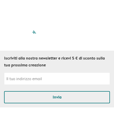
filled-pagination
outlined-paginatio
outlined-paginat
outlined-pagin
outlined-pag
outlined-p
Iscriviti alla nostra newsletter e ricevi 5 € di sconto sulla
tua prossima creazione
Invia