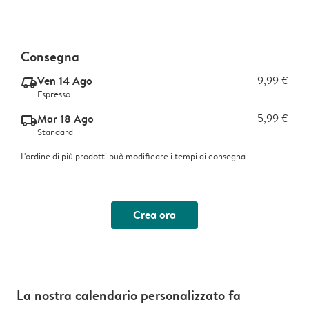
Consegna
Ven 14 Ago
9,99 €
delivery_express_v2
Espresso
Mar 18 Ago
5,99 €
delivery_standard_v2
Standard
L'ordine di più prodotti può modificare i tempi di consegna.
Crea ora
La nostra calendario personalizzato fa