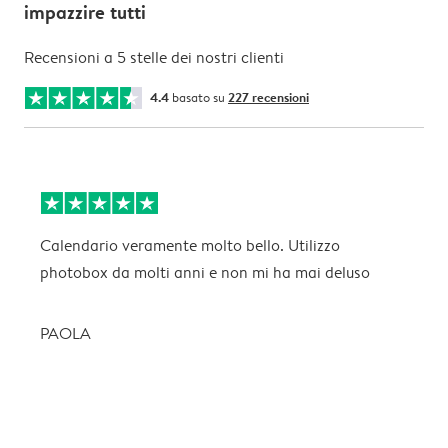
impazzire tutti
Recensioni a 5 stelle dei nostri clienti
4.4
basato su
227 recensioni
Calendario veramente molto bello. Utilizzo
O
photobox da molti anni e non mi ha mai deluso
l
PAOLA