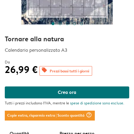
Tornare alla natura
Calendario personalizzato A3
Da
26,99 €
offers
Prezzi bassi tutti i giorni
Crea ora
Tutti i prezzi includono l'IVA, mentre le
spese di spedizione
sono escluse.
question_mark_circle
Copie extra, risparmio extra
| Sconto quantità
Quantità
Prezzo per pezzo