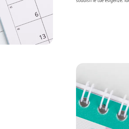
soddisfi le tue esigenze. I