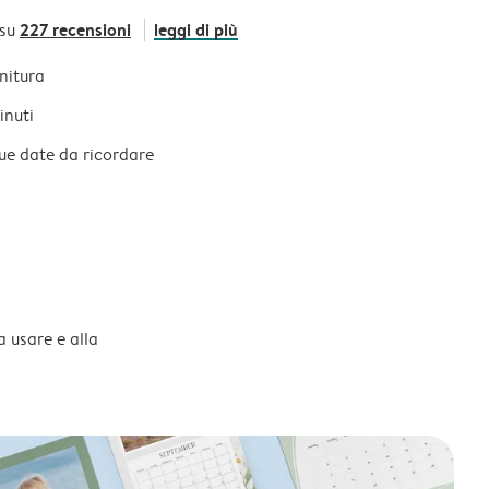
227 recensioni
leggi di più
 su
initura
inuti
tue date da ricordare
a usare e alla