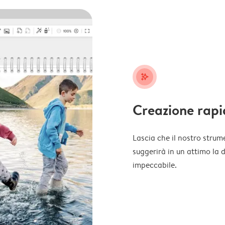
stars_plus
Creazione rapi
Lascia che il nostro strume
suggerirà in un attimo la 
impeccabile.