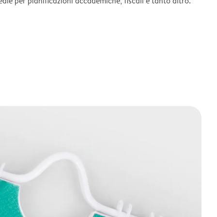
deale per pianificazioni accademiche, fiscali e tanto altro.