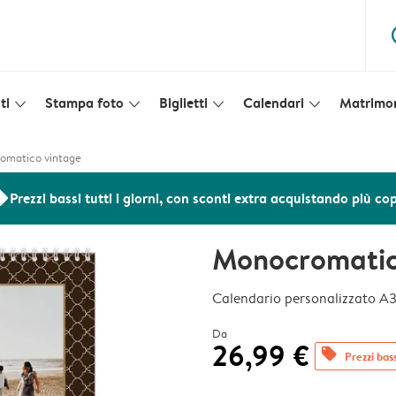
ques
ti
Stampa foto
Biglietti
Calendari
Matrimo
slim_arrow_down
slim_arrow_down
slim_arrow_down
slim_arrow_down
omatico vintage
ers
Prezzi bassi tutti i giorni, con sconti extra acquistando più co
Monocromatic
Calendario personalizzato A
Da
26,99 €
offers
Prezzi bass