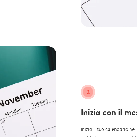
clock
Inizia con il m
Inizia il tuo calendario ne