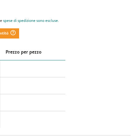
le
spese di spedizione
sono escluse.
question_mark_circle
antità
Prezzo per pezzo