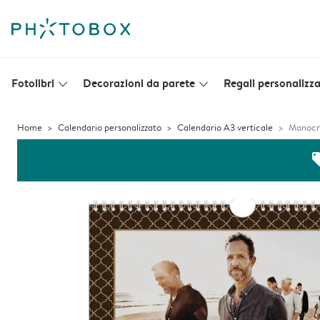
Fotolibri
Decorazioni da parete
Regali personalizza
slim_arrow_down
slim_arrow_down
Home
Calendario personalizzato
Calendario A3 verticale
Monocr
off