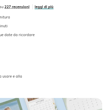
227 recensioni
leggi di più
 su
initura
inuti
tue date da ricordare
a usare e alla