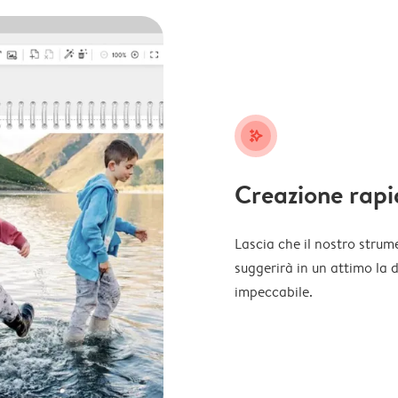
stars_plus
Creazione rapi
Lascia che il nostro strume
suggerirà in un attimo la 
impeccabile.