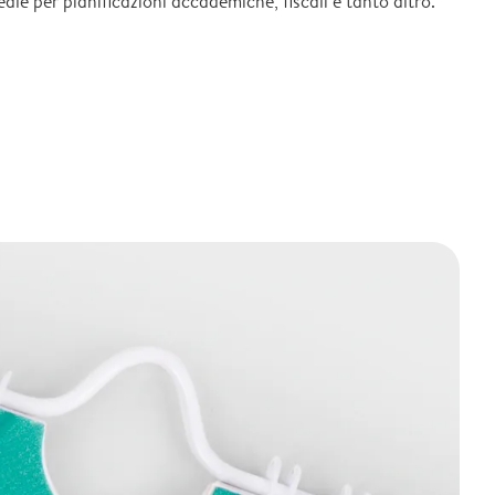
deale per pianificazioni accademiche, fiscali e tanto altro.