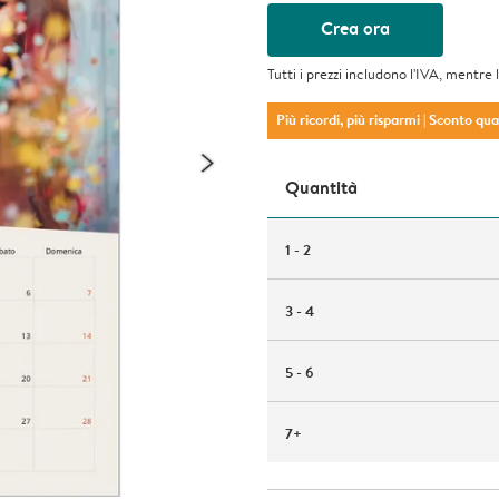
Crea ora
Tutti i prezzi includono l'IVA, mentre 
Più ricordi, più risparmi
| Sconto qu
Quantità
1 - 2
3 - 4
5 - 6
7+