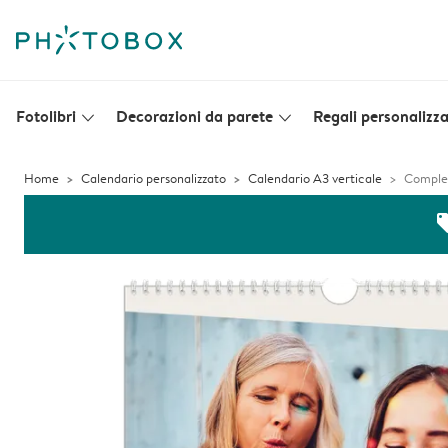
Fotolibri
Decorazioni da parete
Regali personalizza
slim_arrow_down
slim_arrow_down
Home
Calendario personalizzato
Calendario A3 verticale
Comple
off