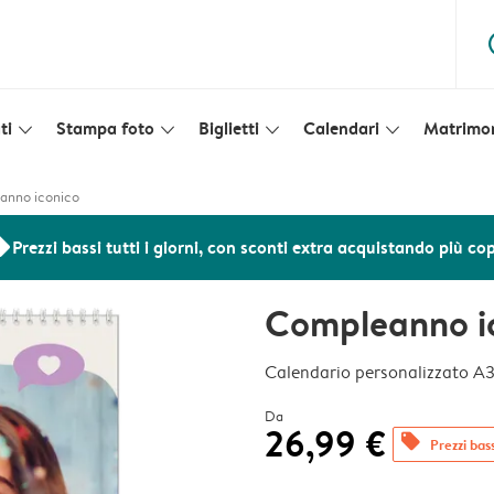
ques
ti
Stampa foto
Biglietti
Calendari
Matrimo
slim_arrow_down
slim_arrow_down
slim_arrow_down
slim_arrow_down
anno iconico
ers
Prezzi bassi tutti i giorni, con sconti extra acquistando più co
Compleanno i
Calendario personalizzato A
Da
26,99 €
offers
Prezzi bass