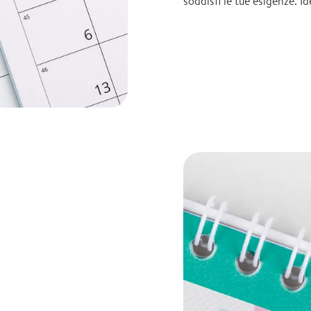
soddisfi le tue esigenze. I