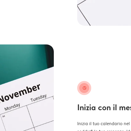
clock
Inizia con il m
Inizia il tuo calendario ne