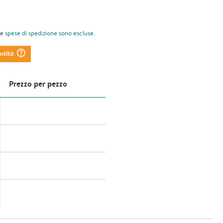
le
spese di spedizione
sono escluse.
question_mark_circle
antità
Prezzo per pezzo