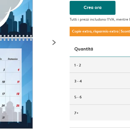
Crea ora
Tutti i prezzi includono l'IVA, mentre 
Copie extra, risparmio extra
| Scon
Quantità
1 - 2
3 - 4
5 - 6
7+