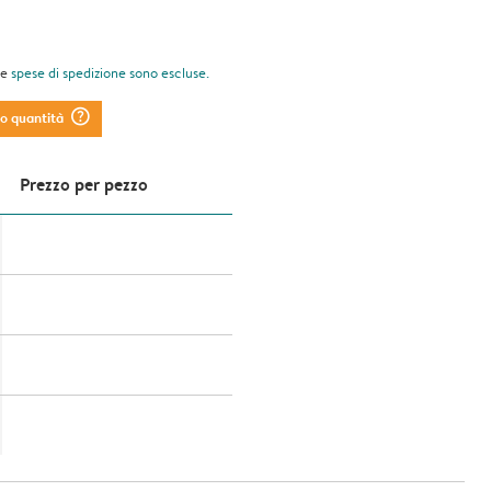
le
spese di spedizione
sono escluse.
question_mark_circle
to quantità
Prezzo per pezzo