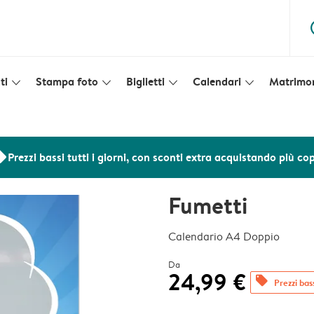
ques
ti
Stampa foto
Biglietti
Calendari
Matrimo
slim_arrow_down
slim_arrow_down
slim_arrow_down
slim_arrow_down
ers
Prezzi bassi tutti i giorni, con sconti extra acquistando più co
Fumetti
Calendario A4 Doppio
Da
24,99 €
offers
Prezzi bass