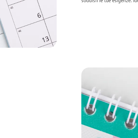
soddisfi le tue esigenze. I