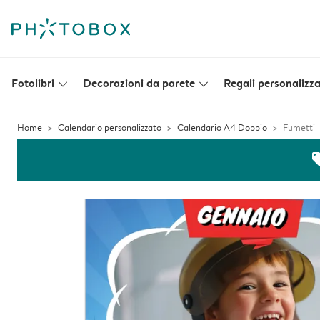
Fotolibri
Decorazioni da parete
Regali personalizza
slim_arrow_down
slim_arrow_down
Home
Calendario personalizzato
Calendario A4 Doppio
Fumetti
off