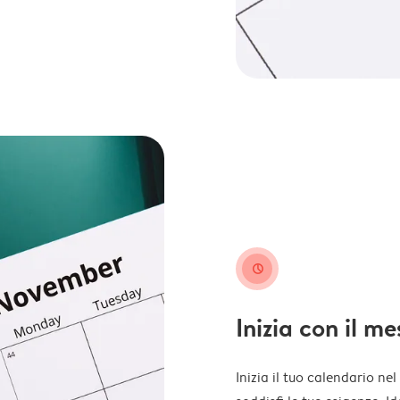
clock
Inizia con il m
Inizia il tuo calendario ne