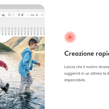
stars_plus
Creazione rapi
Lascia che il nostro strume
suggerirà in un attimo la 
impeccabile.