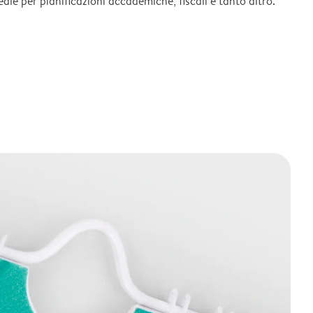
deale per pianificazioni accademiche, fiscali e tanto altro.